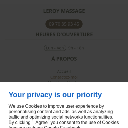
LEROY MASSAGE
09 70 35 93 45
HEURES D'OUVERTURE
Lun - Ven
9h - 18h
À PROPOS
Accueil
Contactez-moi
Mentions légales
Plan du site
Your privacy is our priority
SUIVEZ-MOI
We use Cookies to improve user experience by
personalising content and ads, as well as analyzing
traffic and optimizing social networks functionalities.
By clicking "I Agree" you consent to the use of Cookies
from our partners
Google
Facebook
.