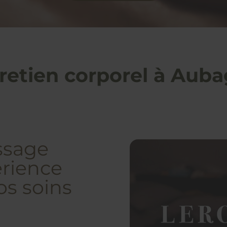
retien corporel à Aub
ssage
érience
os soins