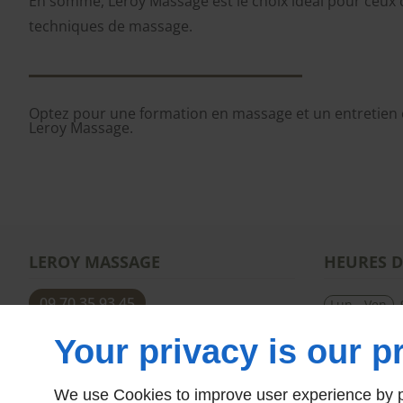
En somme, Leroy Massage est le choix idéal pour ceux 
techniques de massage.
Optez pour une formation en massage et un entretien
Leroy Massage.
LEROY MASSAGE
HEURES 
09 70 35 93 45
Lun - Ven
Your privacy is our pr
We use Cookies to improve user experience by pe