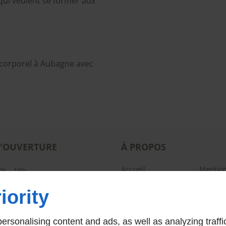
qui veulent se former aux
 corporel à Aubagne avec
D'OUVERTURE
À PROPOS
Accueil
Mention
9h - 18h
Contactez-moi
Plan du 
iority
rsonalising content and ads, as well as analyzing traffi