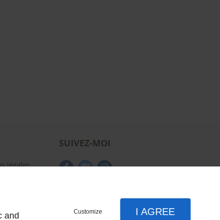
SUIVEZ-MOI
s légales
site
I AGREE
Customize
c and